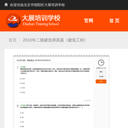
跳
欢迎光临北京市朝阳区大展培训学校
转
到
官网
首 页
主
要
内
容
首页
2010年二级建造师真题《建筑工程》
主
标
签